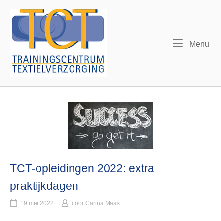
Ga
Home
naar
de
inhoud
Me
Menu
TCT-opleidingen 2022: extra
praktijkdagen
19 mei 2022
door
Carina Maas