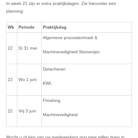
In week 22 zijn er extra praktijkdagen. Zie hieronder een
planning:
Wk
Periode
Praktijkdag
Algemene procestechniek &
22
Di 31 mei
Machineveiligheid Stomerijen
Detacheren
22
Wo 1 juni
KWL
Finishing
22
Vrij 3 juni
Machineveiligheid
Mocht u of één van uw medewerkers nog mee willen doen in