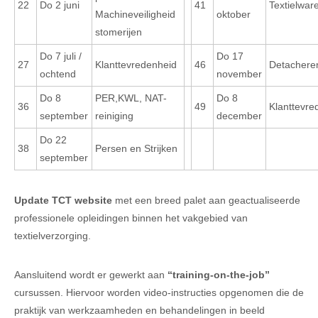
22
Do 2 juni
41
Textielwar
Machineveiligheid
oktober
stomerijen
Do 7 juli /
Do 17
27
Klanttevredenheid
46
Detachere
ochtend
november
Do 8
PER,KWL, NAT-
Do 8
36
49
Klanttevre
september
reiniging
december
Do 22
38
Persen en Strijken
september
Update TCT website
met een breed palet aan geactualiseerde
professionele opleidingen binnen het vakgebied van
textielverzorging.
Aansluitend wordt er gewerkt aan
“training-on-the-job”
cursussen. Hiervoor worden video-instructies opgenomen die de
praktijk van werkzaamheden en behandelingen in beeld