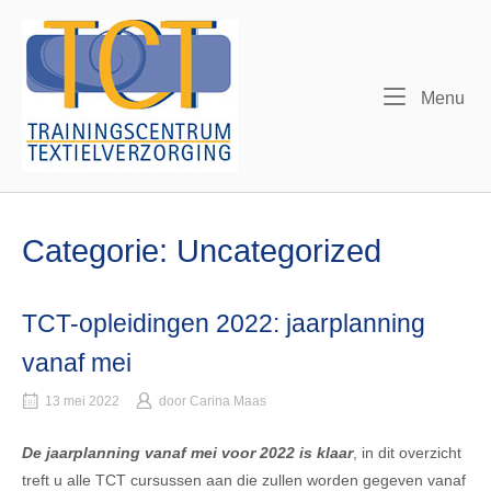
Ga
Home
naar
de
inhoud
Me
Menu
Categorie:
Uncategorized
TCT-opleidingen 2022: jaarplanning
vanaf mei
13 mei 2022
door
Carina Maas
De jaarplanning vanaf mei voor 2022 is klaar
, in dit overzicht
treft u alle TCT cursussen aan die zullen worden gegeven vanaf