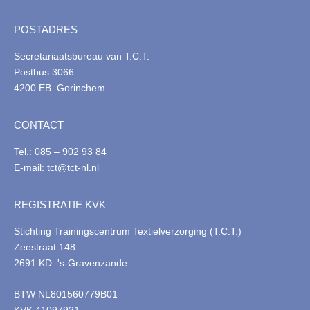
POSTADRES
Secretariaatsbureau van T.C.T.
Postbus 3066
4200 EB Gorinchem
CONTACT
Tel.: 085 – 902 93 84
E-mail:
tct@tct-nl.nl
REGISTRATIE KVK
Stichting Trainingscentrum Textielverzorging (T.C.T.)
Zeestraat 148
2691 KD 's-Gravenzande
BTW NL801560779B01
KVK 41097921