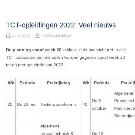
TCT-opleidingen 2022: Veel nieuws
5 mei 2022
door
Carina Maas
De planning vanaf week 20
is klaar, in dit overzicht treft u alle
TCT cursussen aan die zullen worden gegeven vanaf week 20
tot en met het einde van 2022.
Wk
Periode
Praktijkdag
Wk
Periode
Prakti
Algemene
Do 6
Procestec
20
Do 19 mei
Textielwarenkennis
40
oktober
Machinevei
Stomerijne
Algemene
procestechniek &
Do 13